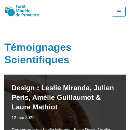
Aller
au
contenu
Témoignages
Scientifiques
Design : Leslie Miranda, Julien
Peris, Amélie Guillaumot &
Laura Mathiot
12 mai 2022
Rencontre avec Leslie Miranda, Julien Peris, Amélie