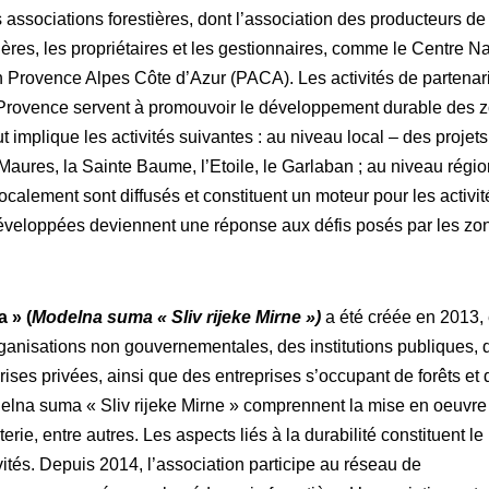
les associations forestières, dont l’association des producteurs de
ières, les propriétaires et les gestionnaires, comme le Centre Na
on Provence Alpes Côte d’Azur (PACA). Les activités de partenar
Provence servent à promouvoir le développement durable des 
 implique les activités suivantes : au niveau local – des projets
aures, la Sainte Baume, l’Etoile, le Garlaban ; au niveau régio
ocalement sont diffusés et constituent un moteur pour les activit
développées deviennent une réponse aux défis posés par les zo
 » (
Modelna suma « Sliv rijeke Mirne »)
a été créée en 2013, 
ganisations non gouvernementales, des institutions publiques, 
rises privées, ainsi que des entreprises s’occupant de forêts et 
delna suma « Sliv rijeke Mirne » comprennent la mise en oeuvre
erie, entre autres. Les aspects liés à la durabilité constituent le
és. Depuis 2014, l’association participe au réseau de