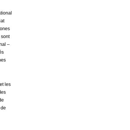
tional
iat
zones
 sont
nal –
és
nes
et les
des
de
 de