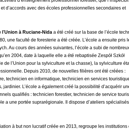
 activités d’enseignement professionnel forestier, que l’inspecto
s et d’accords avec des écoles professionnelles secondaires et
e l’Union à Ruciane-Nida
a été créé sur la base de l’école tec
80, une faculté de foresterie a été créée. L’école a ensuite pris 
ch. Au cours des années suivantes, l’école a subi de nombreu
’en 2004, date à laquelle elle a été rebaptisée Zespół Szkół
 de l’Union pour la sylviculture et la chasse), la sylviculture éta
essionnelle. Depuis 2010, de nouvelles filières ont été créées :
e, technicien en informatique, technicien en services touristiqu
 jardinier. L’école a également créé la possibilité d’acquérir un
els qualifiés : technicien forestier, technicien de service touri
ole a une portée suprarégionale. Il dispose d’ateliers spécialisé
ion à but non lucratif créée en 2013, regroupe les institutions 