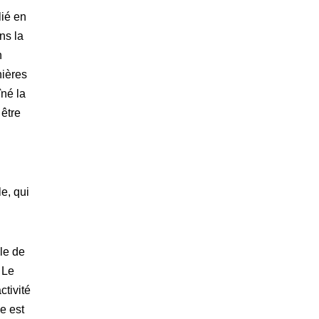
lié en
ns la
n
nières
îné la
être
le, qui
èle de
 Le
ctivité
e est