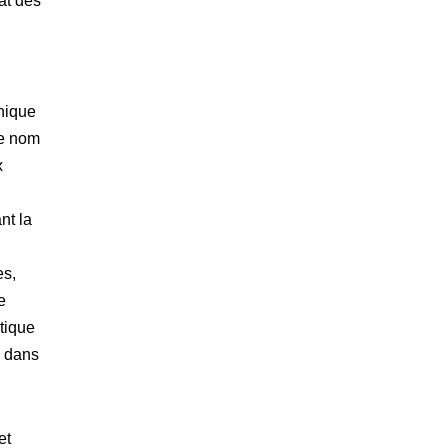
rat des
hnique
le nom
x
nt la
es,
e
stique
s dans
et