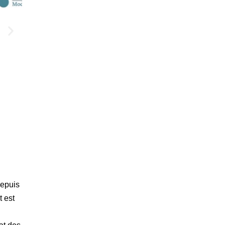
depuis
t est