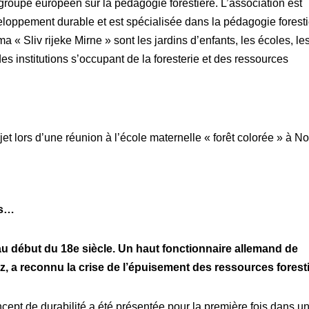
groupe européen sur la pédagogie forestière. L’association est
loppement durable et est spécialisée dans la pédagogie foresti
« Sliv rijeke Mirne » sont les jardins d’enfants, les écoles, le
es institutions s’occupant de la foresterie et des ressources
jet lors d’une réunion à l’école maternelle « forêt colorée » à N
ts…
 au début du 18e siècle. Un haut fonctionnaire allemand de
z, a reconnu la crise de l’épuisement des ressources forest
pt de durabilité a été présentée pour la première fois dans u