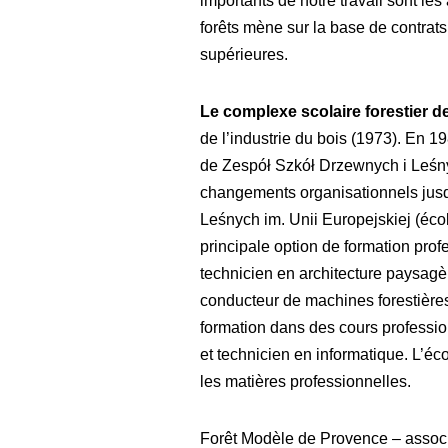
importants de notre travail sont les
forêts mène sur la base de contrat
supérieures.
Le complexe scolaire forestier d
de l’industrie du bois (1973). En 19
de Zespół Szkół Drzewnych i Leśny
changements organisationnels jusqu
Leśnych im. Unii Europejskiej (école
principale option de formation prof
technicien en architecture paysagèr
conducteur de machines forestières,
formation dans des cours professionn
et technicien en informatique. L’éc
les matières professionnelles.
Forêt Modèle de Provence – associat