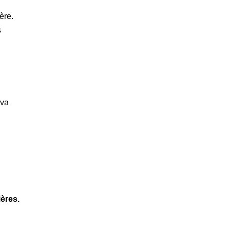
ère.
s
ova
ières.
n