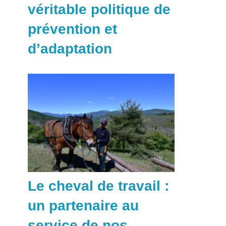
véritable politique de
prévention et
d’adaptation
Le cheval de travail :
un partenaire au
service de nos