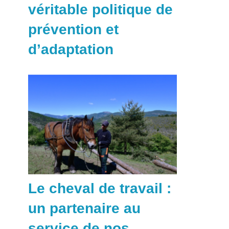
véritable politique de
prévention et
d’adaptation
Le cheval de travail :
un partenaire au
service de nos