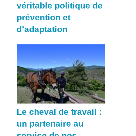
véritable politique de
prévention et
d’adaptation
Le cheval de travail :
un partenaire au
service de nos