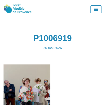
Aller
au
contenu
P1006919
20 mai 2026