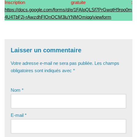
Inscription gratuite :
https://docs.google.com/forms/d/e/1FAIpQLSf7PrGwqtH9rpo0m
4U4TbF2j-rAwzdhFIOnOCM3luYNMOmiqg/viewform
Laisser un commentaire
Votre adresse e-mail ne sera pas publiée.
Les champs
obligatoires sont indiqués avec
*
Nom
*
E-mail
*