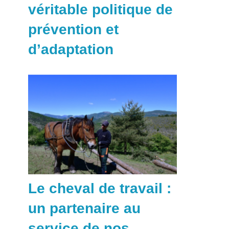
véritable politique de
prévention et
d’adaptation
Le cheval de travail :
un partenaire au
service de nos