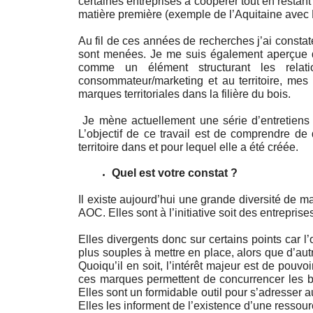
certaines entreprises à coopérer tout en restant c
matière première (exemple de l’Aquitaine avec
Au fil de ces années de recherches j’ai consta
sont menées. Je me suis également aperçue que
comme un élément structurant les relat
consommateur/marketing et au territoire, mes 
marques territoriales dans la filière du bois.
 Je mène actuellement une série d’entretiens avec les représentants de ces marques et leurs adhérents. 
L’objectif de ce travail est de comprendre de 
territoire dans et pour lequel elle a été créée. 
Quel est votre constat ?
Il existe aujourd’hui une grande diversité de mar
AOC. Elles sont à l’initiative soit des entrepris
Elles divergents donc sur certains points car l’o
plus souples à mettre en place, alors que d’aut
Quoiqu’il en soit, l’intérêt majeur est de pouvoi
ces marques permettent de concurrencer les b
Elles sont un formidable outil pour s’adresser 
Elles les informent de l’existence d’une ressour