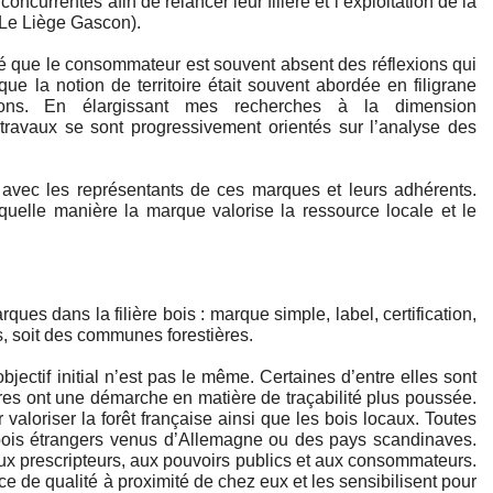
oncurrentes afin de relancer leur filière et l’exploitation de la 
 Le Liège Gascon). 
té que le consommateur est souvent absent des réflexions qui 
 la notion de territoire était souvent abordée en filigrane 
ions. En élargissant mes recherches à la dimension 
travaux se sont progressivement orientés sur l’analyse des 
quelle manière la marque valorise la ressource locale et le 
ques dans la filière bois : marque simple, label, certification, 
es, soit des communes forestières. 
bjectif initial n’est pas le même. Certaines d’entre elles sont 
res ont une démarche en matière de traçabilité plus poussée. 
r valoriser la forêt française ainsi que les bois locaux. Toutes 
ois étrangers venus d’Allemagne ou des pays scandinaves. 
aux prescripteurs, aux pouvoirs publics et aux consommateurs. 
ce de qualité à proximité de chez eux et les sensibilisent pour 