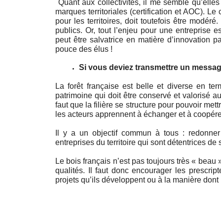
 Quant aux collectivités, il me semble qu’elles jouent déjà un rôle, notamment dans le développement des 
marques territoriales (certification et AOC). Le
pour les territoires, doit toutefois être mod
publics. Or, tout l’enjeu pour une entreprise 
peut être salvatrice en matière d’innovation 
pouce des élus ! 
Si vous deviez transmettre un message 
La forêt française est belle et diverse en ter
patrimoine qui doit être conservé et valorisé au
faut que la filière se structure pour pouvoir mett
les acteurs apprennent à échanger et à coopére
Il y a un objectif commun à tous : redonner 
entreprises du territoire qui sont détentrices de
Le bois français n’est pas toujours très « beau »,
qualités. Il faut donc encourager les prescript
projets qu’ils développent ou à la manière dont