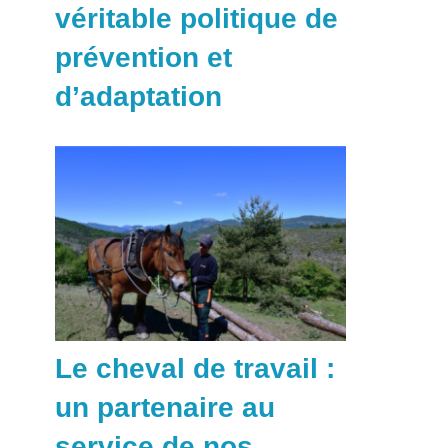
véritable politique de
prévention et
d’adaptation
Le cheval de travail :
un partenaire au
service de nos