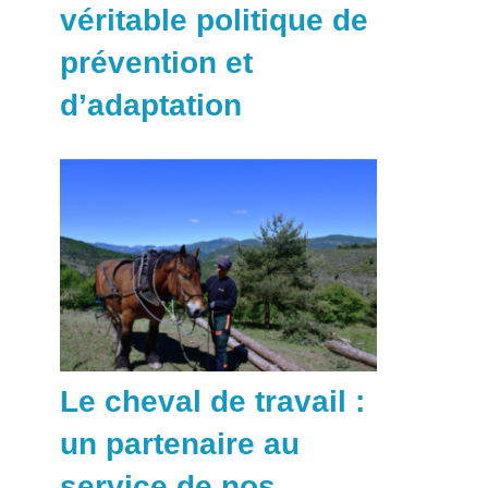
véritable politique de
prévention et
d’adaptation
Le cheval de travail :
un partenaire au
service de nos