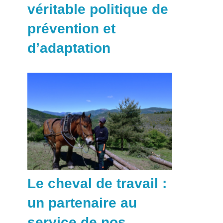
véritable politique de
prévention et
d’adaptation
Le cheval de travail :
un partenaire au
service de nos