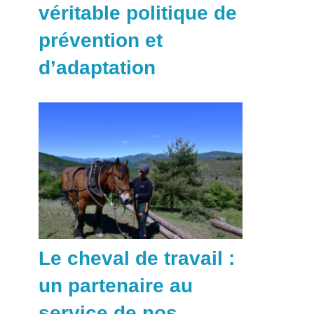
véritable politique de
prévention et
d’adaptation
Le cheval de travail :
un partenaire au
service de nos