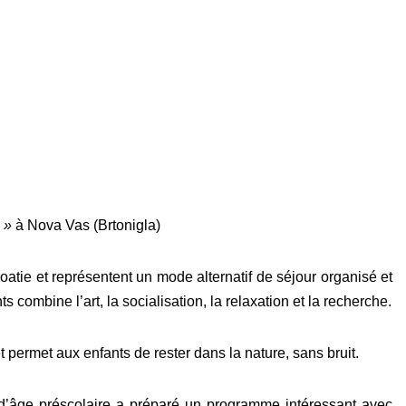
 »
à Nova Vas (Brtonigla)
roatie et représentent un mode alternatif de séjour organisé et
s combine l’art, la socialisation, la relaxation et la recherche.
et permet aux enfants de rester dans la nature, sans bruit.
d’âge préscolaire a préparé un programme intéressant avec