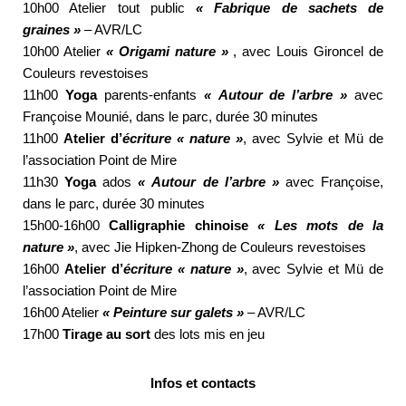
10h00 Atelier tout public
« Fabrique de sachets de
graines »
– AVR/LC
10h00 Atelier
« Origami nature »
, avec Louis Gironcel de
Couleurs revestoises
11h00
Yoga
parents-enfants
« Autour de l’arbre »
avec
Françoise Mounié, dans le parc, durée 30 minutes
11h00
Atelier d’
écriture « nature »
, avec Sylvie et Mü de
l’association Point de Mire
11h30
Yoga
ados
« Autour de l’arbre »
avec Françoise,
dans le parc, durée 30 minutes
15h00-16h00
Calligraphie chinoise
« Les mots de la
nature »
, avec Jie Hipken-Zhong de Couleurs revestoises
16h00
Atelier d’
écriture « nature »
, avec Sylvie et Mü de
l’association Point de Mire
16h00 Atelier
« Peinture sur galets »
– AVR/LC
17h00
Tirage au sort
des lots mis en jeu
Infos et contacts