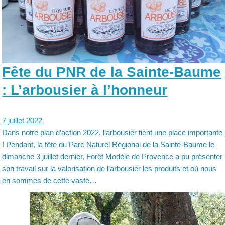
Fête du PNR de la Sainte-Baume
: L’arbousier à l’honneur
7 juillet 2022
Dans notre plan d’action 2022, l’arbousier tient une place importante
! Pendant, la fête du Parc Naturel Régional de la Sainte-Baume le
dimanche 3 juillet dernier, Forêt Modèle de Provence a pu présenter
son travail sur la valorisation de l’arbousier les produits et où nous
en sommes de cette vaste…