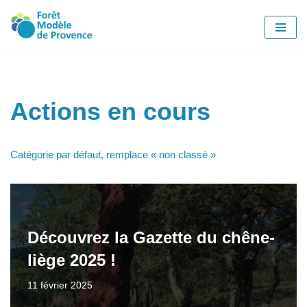
Aller
au
contenu
Actions en cours
Catégorie par défaut, remplace « non classé »
Découvrez la Gazette du chêne-
liège 2025 !
11 février 2025