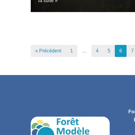
la suite »
« Précédent
1
…
4
5
6
7
Fo