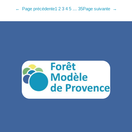
←
Page précédente
1
2
3
4
5
…
35
Page suivante
→